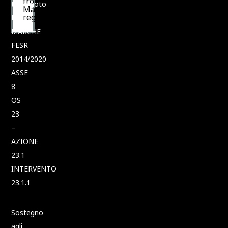
from
terremoto
Marche
region
POR
MARCHE
FESR
2014/2020
ASSE
8
OS
23
–
AZIONE
23.1
INTERVENTO
23.1.1
Sostegno
agli