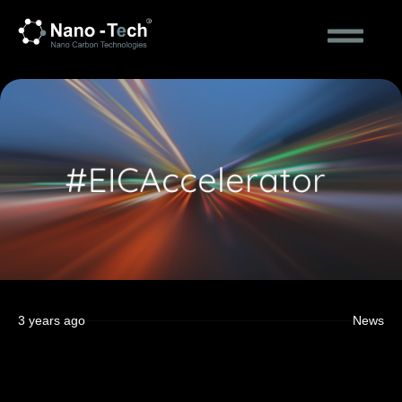
3 years ago
News
EIC Accelerator June ’23 results