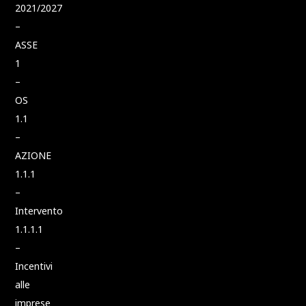
2021/2027
–
ASSE
1
–
OS
1.1
–
AZIONE
1.1.1
–
Intervento
1.1.1.1
–
Incentivi
alle
imprese