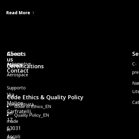
Read More
Clients
About
Se
us
Automotive
C-
News
Certifications
Contact
pre
Aerospace
Na
Supporto
Lit
Via
alla
Code Ethics & Quality Policy
Cat
Molino
competitività
Code of Ethics_EN
Carfratelli,
del
Quality Policy_EN
17
made
63031
in
Ascoli
italy